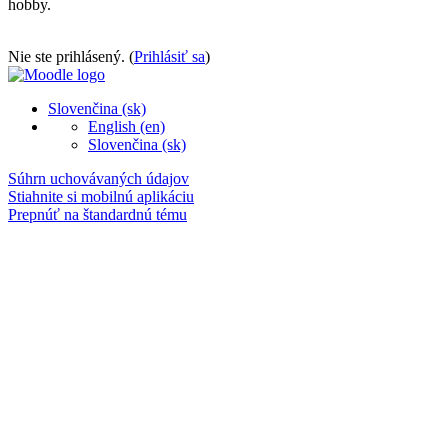
hobby.
Nie ste prihlásený. (
Prihlásiť sa
)
Slovenčina ‎(sk)‎
English ‎(en)‎
Slovenčina ‎(sk)‎
Súhrn uchovávaných údajov
Stiahnite si mobilnú aplikáciu
Prepnúť na štandardnú tému